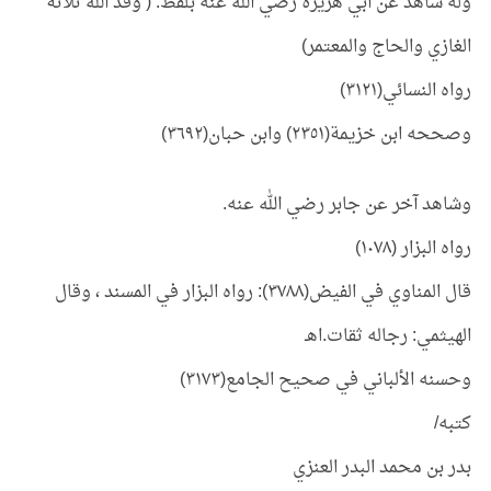
وله شاهد عن أبي هريرة رضي الله عنه بلفظ: ( وفد الله ثلاثة
الغازي والحاج والمعتمر)
رواه النسائي(٣١٢١)
وصححه ابن خزيمة(٢٣٥١) وابن حبان(٣٦٩٢)
وشاهد آخر عن جابر رضي الله عنه.
رواه البزار (١٠٧٨)
قال المناوي في الفيض(٣٧٨٨): رواه البزار في المسند ، وقال
الهيثمي: رجاله ثقات.اهـ
وحسنه الألباني في صحيح الجامع(٣١٧٣)
كتبه/
بدر بن محمد البدر العنزي