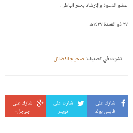
عضو الدعوة والإرشاد بحفر الباطن.
٢٧ ذو القعدة ١٤٣٧هـ
نشرت في تصنيف:
صحيح الفضائل
شارك على
شارك على
شارك على
فايس بوك
تويتر
جوجل+