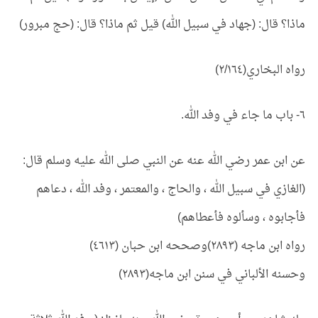
ماذا؟ قال: (جهاد في سبيل الله) قيل ثم ماذا؟ قال: (حج مبرور)
رواه البخاري(٢/١٦٤)
٦- باب ما جاء في وفد الله.
عن ابن عمر رضي الله عنه عن النبي صلى الله عليه وسلم قال:
(الغازي في سبيل الله ، والحاج ، والمعتمر ، وفد الله ، دعاهم
فأجابوه ، وسألوه فأعطاهم)
رواه ابن ماجه (٢٨٩٣)وصححه ابن حبان (٤٦١٣)
وحسنه الألباني في سنن ابن ماجه(٢٨٩٣)