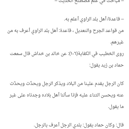
– مباحث في علم مصطلح الحديث –
– قاعدة/ أهل بلد الراوي أعلم به.
من قواعد الجرح والتعديل ، قاعدة: أهل بلد الراوي أعرف به من
غيرهم.
روى الخطيب في الكفاية(١٠٦): عن خالد بن خداش قال سمعت
حماد بن زيد يقول:
كان الرجل يقدم علينا من البلاد ويذكر الرجل ويحدِّث ويحدَّث
عنه ويحسن الثناء عليه فإذا سألنا أهل بلاده وجدناه على غير
ما يقول.
قال: وكان حماد يقول: بلدي الرجل أعرف بالرجل.