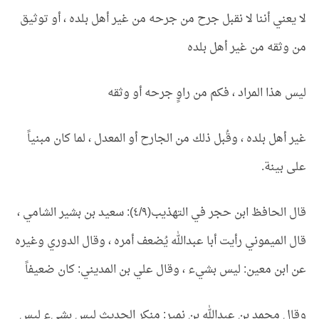
لا يعني أننا لا نقبل جرح من جرحه من غير أهل بلده ، أو توثيق
من وثقه من غير أهل بلده
ليس هذا المراد ، فكم من راوٍ جرحه أو وثقه
غير أهل بلده ، وقُبل ذلك من الجارح أو المعدل ، لما كان مبنياً
على بينة.
قال الحافظ ابن حجر في التهذيب(٤/٩): سعيد بن بشير الشامي ،
قال الميموني رأيت أبا عبدالله يُضعف أمره ، وقال الدوري وغيره
عن ابن معين: ليس بشيء ، وقال علي بن المديني: كان ضعيفاً
وقال محمد بن عبدالله بن نمير: منكر الحديث ليس بشيء ليس